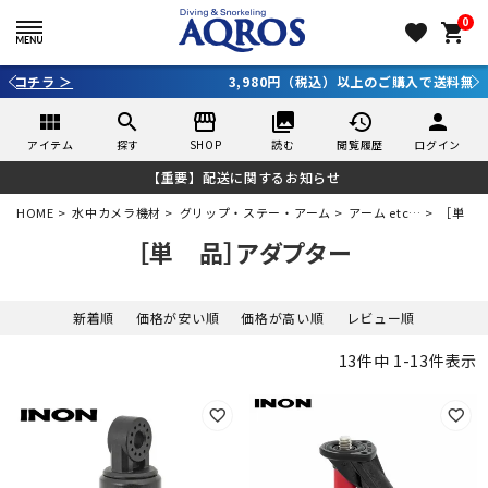
0
favorite
shopping_cart
3,980円（税込）以上のご購入で送料無料！
view_module
search
storefront
collections
history
person
アイテム
探す
SHOP
読む
閲覧履歴
ログイン
【重要】配送に関するお知らせ
HOME
水中カメラ機材
グリップ・ステー・アーム
アーム etc…
［単 
［単 品］アダプター
新着順
価格が安い順
価格が高い順
レビュー順
13
件中
1
-
13
件表示