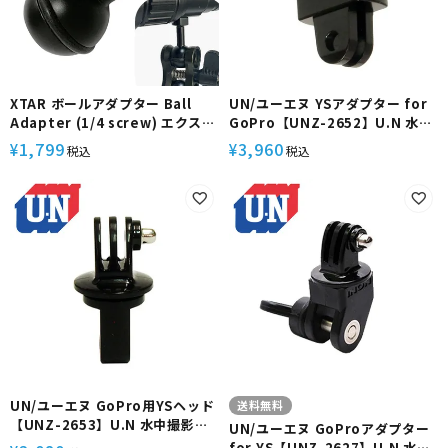
XTAR ボールアダプター Ball
UN/ユーエヌ YSアダプター for
Adapter (1/4 screw) エクスタ
GoPro【UNZ-2652】U.N 水中
ー 4分の1 別売りアームシステム
撮影 GoPro用 YSヘッド カメラ
1,799
3,960
¥
¥
税込
税込
接続 水中撮影 水中ライト アクセ
アクセサリー パーツ 固定 接続 変
サリ 水中カメラ 写真 動画 撮影
換 映像 機材 小型 軽量 コンパク
ト ストロボ ライト ハウジング ア
ーム 自撮り棒 ポール 耐水 防錆
ダイビング シュノーケリング マ
リンスポーツ
UN/ユーエヌ GoPro用YSヘッド
送料無料
【UNZ-2653】U.N 水中撮影
UN/ユーエヌ GoProアダプター
GoPro アダプター YSマウント
for YS【UNZ-2627】U.N 水中