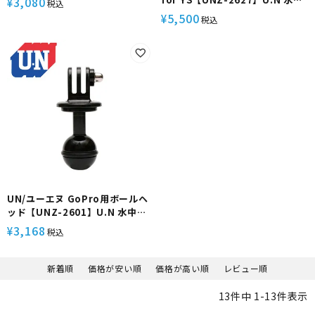
3,080
¥
税込
アーム YS用ベース カメラ アクセ
撮影 アクションカメラ 汎用 YSマ
5,500
¥
税込
サリー パーツ 固定 接続 変換 映
ウント アーム ショートアーム YS
像 機材 小型 軽量 コンパクト ラ
用ベース ハウジング ライト アク
イト ストロボ ハウジング 耐水 防
セサリー パーツ 固定 接続 機材
錆 ダイビング シュノーケリング
小型 軽量 コンパクト 耐水 防錆
マリンスポーツ
ダイビング シュノーケリング マ
リンスポーツ
UN/ユーエヌ GoPro用ボールヘ
ッド【UNZ-2601】U.N 水中撮
影 アダプター クランプ アーム グ
3,168
¥
税込
リップ ハウジング 取り付け 動画
映像 機材 アクセサリー コンパク
ト 小型 軽量 アルミ ABS ダイビ
新着順
価格が安い順
価格が高い順
レビュー順
ング シュノーケリング マリンス
ポーツ
13
件中
1
-
13
件表示