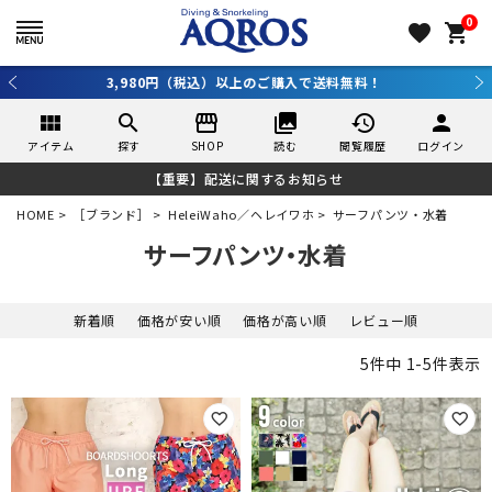
0
favorite
shopping_cart
3,980円（税込）以上のご購入で送料無料！
view_module
search
storefront
collections
history
person
アイテム
探す
SHOP
読む
閲覧履歴
ログイン
【重要】配送に関するお知らせ
HOME
［ブランド］
HeleiWaho／ヘレイワホ
サーフパンツ・水着
サーフパンツ・水着
新着順
価格が安い順
価格が高い順
レビュー順
5
件中
1
-
5
件表示