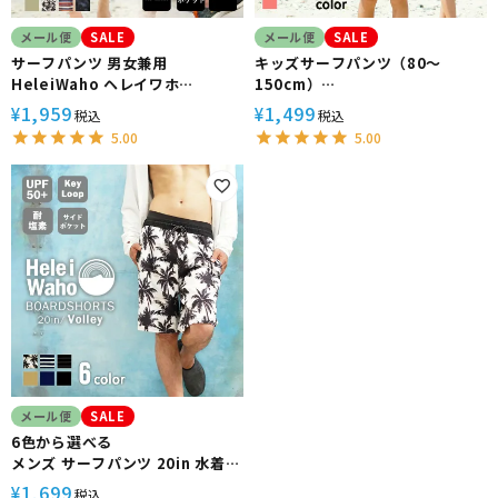
メール便
SALE
メール便
SALE
サーフパンツ 男女兼用
キッズサーフパンツ（80～
HeleiWaho ヘレイワホ
150cm）
VOLLEY ボードショーツ ハーフ
男女兼用 Heleiwaho ヘレイワホ
1,959
1,499
¥
¥
税込
税込
パンツ 大きいサイズ 水陸両用 体
VOLLEY 水陸 ハーフパンツ 水着
5.00
5.00
型カバー
子供 インナー付き ボードショー
ツ
メール便
SALE
6色から選べる
メンズ サーフパンツ 20in 水着
HeleiWaho ヘレイワホ ボード
1,699
¥
税込