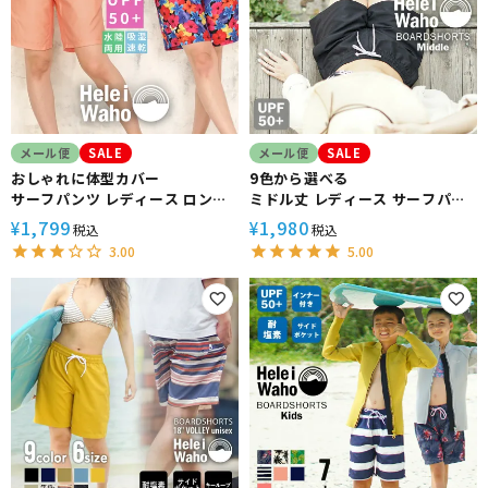
メール便
SALE
メール便
SALE
おしゃれに体型カバー
9色から選べる
サーフパンツ レディース ロング
ミドル丈 レディース サーフパン
水着 HeleiWaho ヘレイワホ ボ
ツ 水着 HeleiWaho ヘレイワホ
1,799
1,980
¥
¥
税込
税込
ードショーツ VOLLEY ハーフパ
ボードショーツ VOLLEY 水陸両
3.00
5.00
ンツ 大きいサイズ 水陸両用 ショ
用 フィットネス ジムウェア
ートパンツ フィットネス ジムウ
ェア