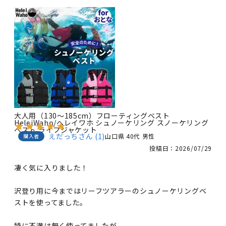
大人用（130～185cm）フローティングベスト
HeleiWaho/ヘレイワホ シュノーケリング スノーケリング
ベスト ライフジャケット
えだっち
1
山口県
40代
男性
購入者
投稿日
2026/07/29
凄く気に入りました！

沢登り用に今まではリーフツアラーのシュノーケリングベ
ストを使ってました。

特に不満は無く使ってましたが
