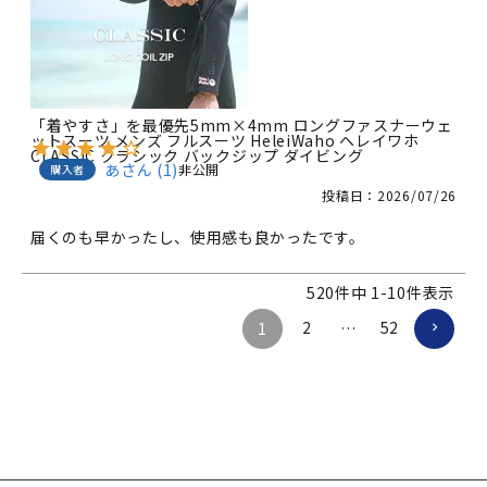
「着やすさ」を最優先5mm×4mm ロングファスナーウェ
ットスーツ メンズ フルスーツ HeleiWaho ヘレイワホ
CLASSIC クラシック バックジップ ダイビング
あ
1
非公開
購入者
投稿日
2026/07/26
届くのも早かったし、使用感も良かったです。
520
件中
1
-
10
件表示
2
52
1
…