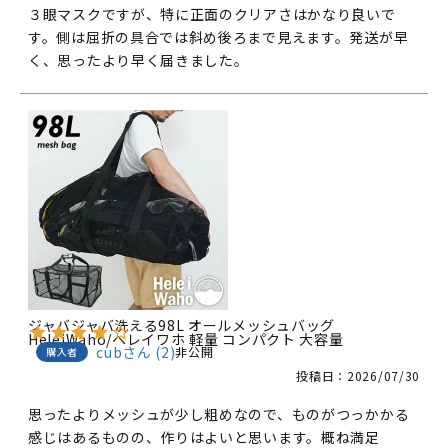
３眼マスクですが、特に正面のクリアさはかなり良いで
す。側は屈折の具合では斜め後ろまで見えます。発送が早
く、思ったより早く届きました。
ジャバジャバ洗える98L オールメッシュバッグ
HeleiWaho/ヘレイワホ 軽量 コンパクト 大容量
cub
2
非公開
購入者
投稿日
2026/07/30
思ったよりメッシュが少し粗めなので、ものがつっかかる
感じはあるものの、作りはよいと思います。概ね満足