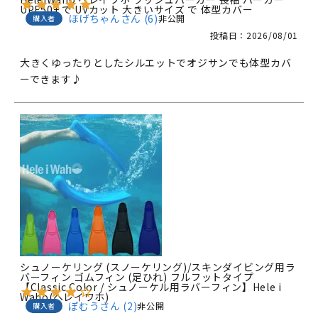
UPF50+ で UVカット 大きいサイズ で 体型カバー
ほげちゃん
6
非公開
購入者
投稿日
2026/08/01
大きくゆったりとしたシルエットでオジサンでも体型カバ
ーできます♪
シュノーケリング (スノーケリング)/スキンダイビング用ラ
バーフィン ゴムフィン (足ひれ) フルフットタイプ
【Classic Color / シュノーケル用ラバーフィン】Hele i
Waho(ヘレイワホ)
ぽむう
2
非公開
購入者