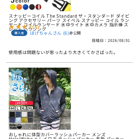
スナッピーコイル The Standard ザ・スタンダード ダイビ
ング アクセサリー パーツ スイベル スナッピー コイル ラン
ヤード コイルランヤード 水中ライト 水中カメラ 指示棒 ス
レート ハウジング
ほげちゃん
6
非公開
購入者
投稿日
2026/08/01
使用感は問題ないが思ったより大きくてかさばった。
おしゃれに体型カバーラッシュパーカー メンズ
HeleiWaho ヘレイワホ ラッシュパーカー 長袖 パーカー