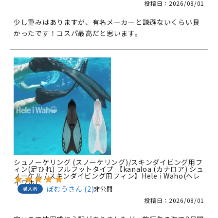
投稿日
2026/08/01
少し重みはありますが、有名メーカーと謙遜ないくらい良
かったです！コスパ最高だと思います。
シュノーケリング (スノーケリング)/スキンダイビング用フ
ィン(足ひれ) フルフットタイプ 【kanaloa (カナロア) シュ
ノーケル / スキンダイビング用フィン】Hele i Waho(ヘレ
イワホ)
ぽむう
2
非公開
購入者
投稿日
2026/08/01