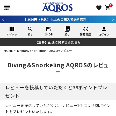
0
favorite
shopping_cart
3,980円（税込）以上のご購入で送料無料！
view_module
search
storefront
collections
history
person
アイテム
探す
SHOP
読む
閲覧履歴
ログイン
【重要】配送に関するお知らせ
HOME
Diving＆Snorkeling AQROSのレビュー
Diving＆Snorkeling AQROSのレビュ
ー
レビューを投稿していただくと39ポイントプレ
ゼント
レビューを投稿していただくと、レビュー1件につき39ポイン
トをプレゼントいたします。