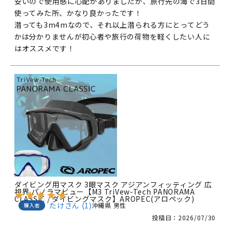
安いので使用感に心配がありましたが、旅行先の海で3日間
使ってみた所、かなり良かったです！

潜っても3m4mなので、それ以上潜られる方にとってどう
かは分かりませんが初心者や旅行の荷物を軽くしたい人に
はオススメです！
ダイビング用マスク 3眼マスク アジアンフィッティング 広
視界 パノラマビュー【M3 TriVew-Tech PANORAMA
CLASSIC / ダイビングマスク】AROPEC(アロペック)
たけ
1
沖縄県
男性
購入者
投稿日
2026/07/30