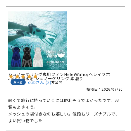
シュノーケリング専用フィンHeleiWaho/ヘレイワホ
aulii2 海水浴 シュノーケリング 素潜り
cub
2
非公開
購入者
投稿日
2026/07/30
軽くて旅行に持っていくには便利そうでよかったです。品
質もよさそう。

メッシュの袋付きなのも嬉しい。値段もリーズナブルで、
よい買い物でした