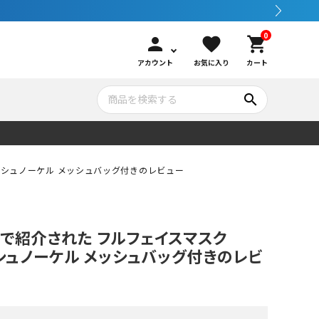
0
person
favorite
shopping_cart
アカウント
お気に入り
カート
search
いて
シュノーケリング
GOOD GOODS
公式LINEについて
ドライシュノーケル メッシュバッグ付きのレビュー
水中カメラ機材
ブランド紹介
コンセプト
！』で紹介された フルフェイスマスク
メンテナンサービス・交換用パーツ
ドライシュノーケル メッシュバッグ付きのレビ
アウトドア