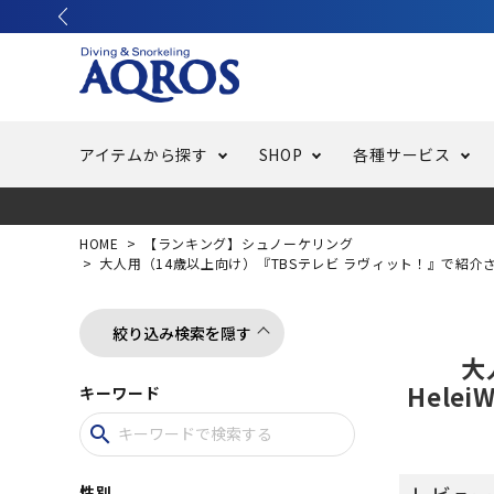
アイテムから探す
SHOP
各種サービス
ラッシュガード・水着・マリンウェア
池袋店／IKEBUKURO
バッテリー交換
ニュース
ご利用ガイド
ウエッ
オーバ
特集
はじめ
HOME
【ランキング】シュノーケリング
大人用（14歳以上向け）『TBSテレビ ラヴィット！』で紹介され
フリースタイルダイビング
でしか
LINE ID連携でお買い物が便利に
スキュ
ちょい
メルマ
絞り込み検索を隠す
大
バッグ・ケース
求人
ウエイ
Hele
キーワード
search
スピア・銛（モリ）
スイミ
レビュー
性別