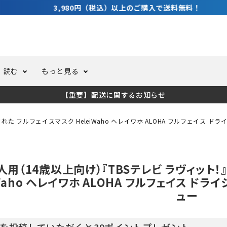
3,980円（税込）以上のご購入で送料無料！
読む
もっと見る
【重要】配送に関するお知らせ
トスーツ
ーホール
ての方へ
ドライスーツ
オーバーホールクーポンにつ
コラム
公式アプリについて
た フルフェイスマスク HeleiWaho ヘレイワホ ALOHA フルフェイス 
ーバダイビング
足しカスタム
ガ登録
水中ライト・ビデオライト
今コレ愛用してます！
海の遊びをもっと知る
人用（14歳以上向け）『TBSテレビ ラヴィット
ト・ウエイトベルト
アクセサリー
iWaho ヘレイワホ ALOHA フルフェイス 
ュー
ング
サーフ
を投稿していただくと39ポイントプレゼント