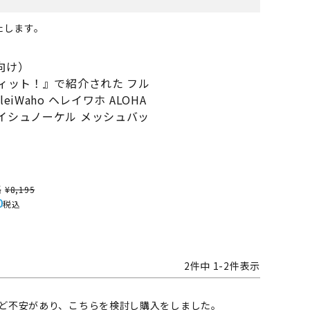
たします。
向け）
ヴィット！』で紹介された フル
eiWaho ヘレイワホ ALOHA
イシュノーケル メッシュバッ
格
¥
8,195
0
税込
2
件中
1
-
2
件表示
ど不安があり、こちらを検討し購入をしました。
