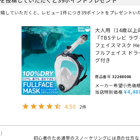
定商品
稿していただくと、レビュー1件につき39ポイントをプレゼントい
大人用（14歳以上
『TBSテレビ ラ
フェイスマスク Hel
フルフェイス ドラ
グ付き
商品番号
32268006
メーカー希望小売価
¥
4,48
当店特別価格
4.50
2
1
初心者のため通常のスノーケリングには息の仕方な