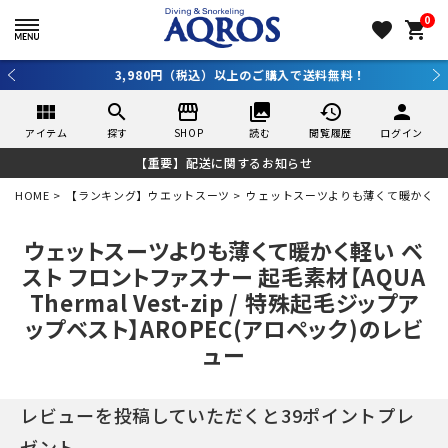
0
favorite
shopping_cart
3,980円（税込）以上のご購入で送料無料！
view_module
search
storefront
collections
history
person
アイテム
探す
SHOP
読む
閲覧履歴
ログイン
【重要】配送に関するお知らせ
HOME
【ランキング】ウエットスーツ
ウェットスーツよりも薄くて暖かく軽い ベス
ウェットスーツよりも薄くて暖かく軽い ベ
スト フロントファスナー 起毛素材【AQUA
Thermal Vest-zip / 特殊起毛ジップア
ップベスト】AROPEC(アロペック)のレビ
ュー
レビューを投稿していただくと39ポイントプレ
ゼント