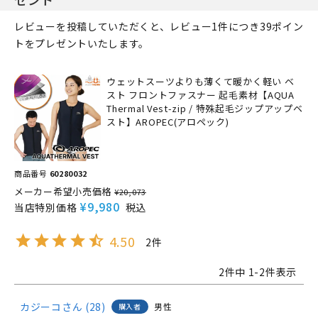
レビューを投稿していただくと、レビュー1件につき39ポイン
トをプレゼントいたします。
ウェットスーツよりも薄くて暖かく軽い ベ
スト フロントファスナー 起毛素材【AQUA
Thermal Vest-zip / 特殊起毛ジップアップベ
スト】AROPEC(アロペック)
商品番号
60280032
メーカー希望小売価格
¥
20,073
¥
9,980
当店特別価格
税込
4.50
2
2
件中
1
-
2
件表示
カジーコ
28
男性
購入者