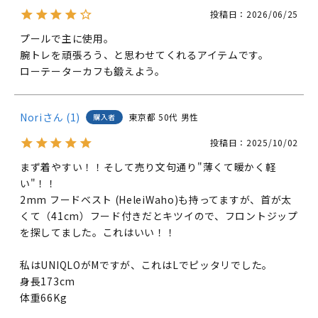
投稿日
2026/06/25
プールで主に使用。

腕トレを頑張ろう、と思わせてくれるアイテムです。

ローテーターカフも鍛えよう。
Nori
1
東京都
50代
男性
購入者
投稿日
2025/10/02
まず着やすい！！そして売り文句通り"薄くて暖かく軽
い"！！

2mm フードベスト (HeleiWaho)も持ってますが、首が太
くて（41cm）フード付きだとキツイので、フロントジップ
を探してました。これはいい！！

私はUNIQLOがMですが、これはLでピッタリでした。

身長173cm

体重66Kg