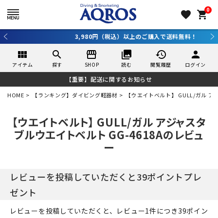
0
favorite
shopping_cart
3,980円（税込）以上のご購入で送料無料！
view_module
search
storefront
collections
history
person
アイテム
探す
SHOP
読む
閲覧履歴
ログイン
【重要】配送に関するお知らせ
HOME
【ランキング】ダイビング軽器材
【ウエイトベルト】 GULL/ガル ア
【ウエイトベルト】 GULL/ガル アジャスタ
ブルウエイトベルト GG-4618Aのレビュ
ー
レビューを投稿していただくと39ポイントプレ
ゼント
レビューを投稿していただくと、レビュー1件につき39ポイン