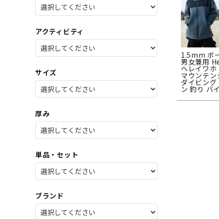
SALE
店舗限
アクティビティ
1.5mm 
男女兼用 He
ヘレイワホ 
サイズ
マウンテン
ダイビング
ン 釣り バ
厚み
単品・セット
ブランド