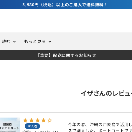
3,980円（税込）以上のご購入で送料無料！
読む
もっと見る
【重要】配送に関するお知らせ
トスーツ
ーホール
ての方へ
ドライスーツ
オーバーホールクーポンにつ
コラム
公式アプリについて
ーバダイビング
足しカスタム
ガ登録
水中ライト・ビデオライト
今コレ愛用してます！
海の遊びをもっと知る
イザさんのレビュ
ト・ウエイトベルト
アクセサリー
ング
サーフ
今年の春、沖縄の西表島で活用
購入者
投稿日
2024/05/14