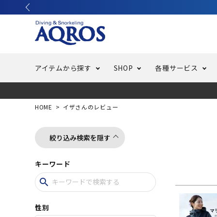
アイテムから探す
SHOP
各種サービス
ラッシュガード・水着・マリンウェア
池袋店／IKEBUKURO
バッテリー交換
ニュース
ご利用ガイド
ウエッ
オーバ
特集
はじめ
HOME
イザさんのレビュー
フリースタイルダイビング
でしか
LINE ID連携でお買い物が便利に
スキュ
ちょい
メルマ
絞り込み検索を隠す
キーワード
バッグ・ケース
求人
ウエイ
search
スピア・銛（モリ）
スイミ
性別