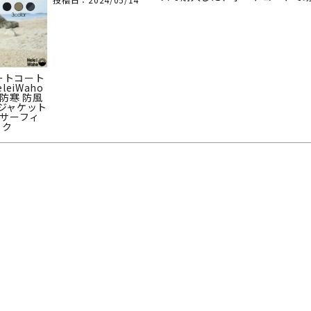
定商品
ボートコート
leiWaho
防寒 防風
ジャケット
 サーフィ
イク