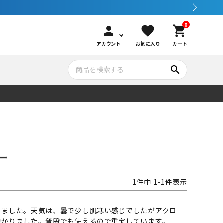
0
person
favorite
shopping_cart
アカウント
お気に入り
カート
search
いて
シュノーケリング
GOOD GOODS
公式LINEについて
水中カメラ機材
ブランド紹介
コンセプト
ー
メンテナンサービス・交換用パーツ
1
件中
1
-
1
件表示
アウトドア
しました。天気は、曇で少し肌寒い感じでしたがアクロ