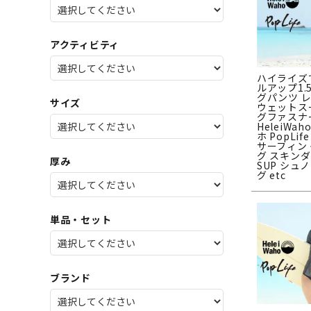
SALE
店舗限
アクティビティ
ハイライズ
ルアップ1.
グパンツ 
サイズ
ウェットス
グファスナ
HeleiWa
ホ PopLi
サーフィン
グ スキン
厚み
SUP シュ
グ etc
単品・セット
ブランド