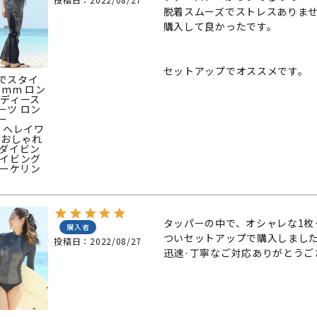
脱着スムーズでストレスありませ
定商品
購入して良かったです。

セットアップでオススメです。
でスタイ
5mm ロン
レディース
ーツ ロン
ー
ho ヘレイワ
fe おしゃれ
 ダイビン
ダイビング
ノーケリン
タッパーの中で、オシャレな1枚‥
購入者
ついセットアップで購入しました
投稿日
2022/08/27
迅速·丁寧なご対応ありがとうご