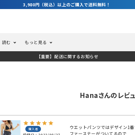
3,980円（税込）以上のご購入で送料無料！
読む
もっと見る
【重要】配送に関するお知らせ
トスーツ
ーホール
ての方へ
ドライスーツ
オーバーホールクーポンにつ
コラム
公式アプリについて
ーバダイビング
足しカスタム
ガ登録
水中ライト・ビデオライト
今コレ愛用してます！
海の遊びをもっと知る
Hanaさんのレビ
ト・ウエイトベルト
アクセサリー
ング
サーフ
ウエットパンツではデザイン1番
購入者
ファースナーがついてるので

投稿日
2022/08/27