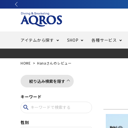
アイテムから探す
SHOP
各種サービス
ラッシュガード・水着・マリンウェア
池袋店／IKEBUKURO
バッテリー交換
ニュース
ご利用ガイド
ウエッ
オーバ
特集
はじめ
HOME
Hanaさんのレビュー
フリースタイルダイビング
でしか
LINE ID連携でお買い物が便利に
スキュ
ちょい
メルマ
絞り込み検索を隠す
キーワード
バッグ・ケース
求人
ウエイ
search
スピア・銛（モリ）
スイミ
性別