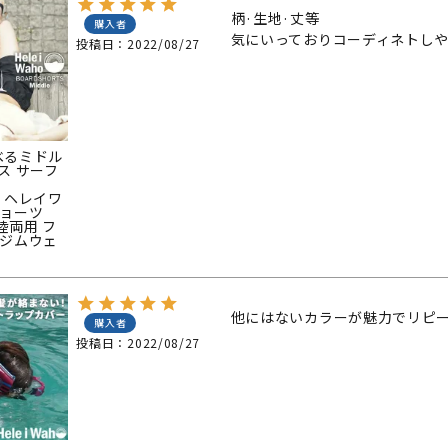
柄·生地·丈等

購入者
気にいっておりコーディネトし
投稿日
2022/08/27
べるミドル
ス サーフ
着
ho ヘレイワ
ショーツ
水陸両用 フ
 ジムウェ
他にはないカラーが魅力でリピ
購入者
投稿日
2022/08/27