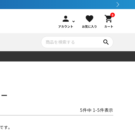
0
person
favorite
shopping_cart
アカウント
お気に入り
カート
search
いて
シュノーケリング
GOOD GOODS
公式LINEについて
水中カメラ機材
ブランド紹介
コンセプト
ュー
メンテナンサービス・交換用パーツ
5
件中
1
-
5
件表示
アウトドア
です。
