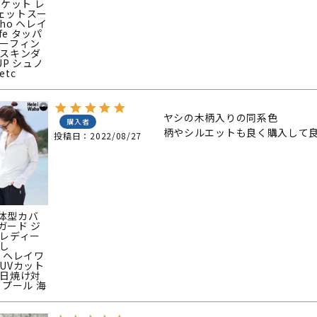
ャケット レ
ェットスー
aho ヘレイ
ife タッパ
サーフィン
 スキンダ
UP シュノ
etc
ヤシの木柄入りの同系色

購入者
投稿日
2022/08/27
体型カバ
ガード ジ
 レディー
なし
ho ヘレイワ
+ UVカット
 日焼け対
 プール 海