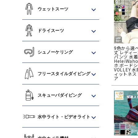
ウェットスーツ
ドライスーツ
9色から選
丈 レディー
シュノーケリング
パンツ 水
HeleiWa
ホ ボード
VOLLEY 
ィットネス
フリースタイルダイビング
ア
スキューバダイビング
水中ライト・ビデオライト