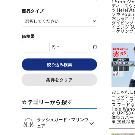
1.5mmジ
ディースウ
ツ HeleiW
商品タイプ
ワホ PopL
おしゃれ 
ダイビング
イビング S
ーケリング 
価格帯
円 ～
円
絞り込み検索
条件をクリア
おしゃれに
ーラッシュ
ップアップ
カテゴリーから探す
ス フード
HeleiWa
ホ UPF50
体型カバー
ラッシュガード・マリンウ
策 接触冷感
ェア