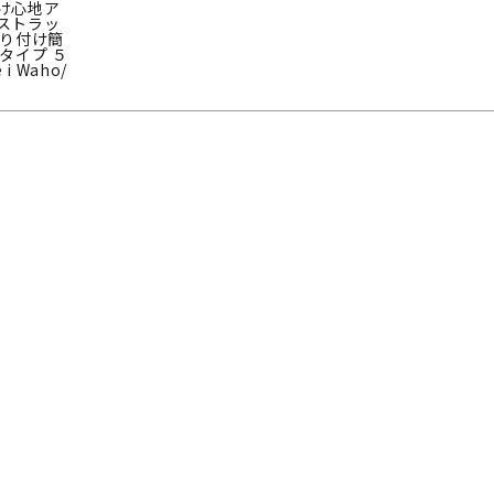
け心地ア
ストラッ
取り付け簡
タイプ ５
 i Waho/