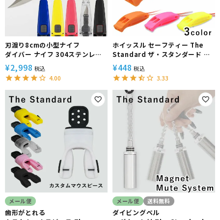
刃渡り8cmの小型ナイフ
ホイッスル セーフティー The
ダイバー ナイフ 304ステンレス
Standard ザ・スタンダード シ
製 The Standard ザ・スタンダ
ュノーケリング 海水浴 シュノー
¥
2,998
¥
448
税込
税込
ード
ケリング 安全対策 セーフティー
4.00
3.33
ホイッスル スノーケリング
メール便
メール便
送料無料
歯形がとれる
ダイビングベル