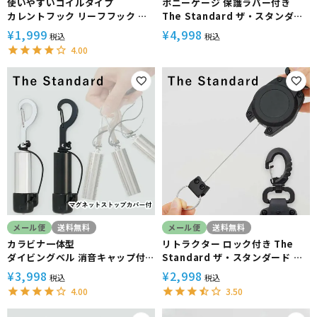
使いやすいコイルタイプ
ポニーゲージ 保護ラバー付き
カレントフック リーフフック ワ
The Standard ザ・スタンダー
イヤーコイル 1.3m The
ド 残圧計 バックアップゲージ
¥
1,999
¥
4,998
税込
税込
Standard
4.00
メール便
送料無料
メール便
送料無料
カラビナ一体型
リトラクター ロック付き The
ダイビングベル 消音キャップ付
Standard ザ・スタンダード ダ
き The Standard ザ・スタンダ
イビング アクセサリー パーツ
¥
3,998
¥
2,998
税込
税込
ード
4.00
3.50