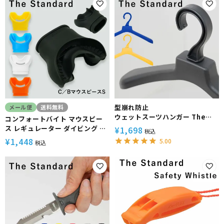
型崩れ防止
メール便
送料無料
ウェットスーツハンガー The
コンフォートバイト マウスピー
Standard ザ・スタンダード ダ
ス レギュレーター ダイビング ス
¥
1,698
税込
イビング サーフィン
モール アゴ楽 The Standard
¥
1,448
5.00
税込