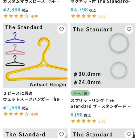
カスタムマウスピース The
マグネット付 The Standard
Standard ザ・スタンダード シ
ザ・スタンダード ダイビング ア
¥
2,398
¥
4,798
税込
税込
リコン アゴ楽 形状記憶 歯形
クセサリー パーツ ベル
4.00
5.00
２ピースに最適
メール便
ウェットスーツハンガー The
スプリットリング The
Standard ザ・スタンダード ダ
Standard ザ・スタンダード ダ
¥
1,698
税込
イビング サーフィン
イビング アクセサリー パーツ ス
¥
198
4.00
税込
テンレス製 重器材
5.00