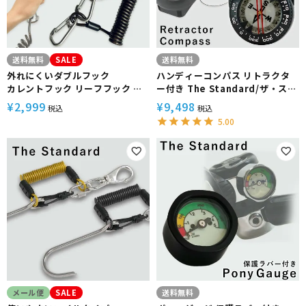
送料無料
SALE
送料無料
外れにくいダブルフック
ハンディーコンパス リトラクタ
カレントフック リーフフック ダ
ー付き The Standard/ザ・スタ
ブルフック ワイヤーコイル The
ンダード 蓄光
¥
2,999
¥
9,498
税込
税込
Standard
5.00
メール便
SALE
送料無料