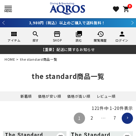
0
favorite
shopping_cart
3,980円（税込）以上のご購入で送料無料！
view_module
search
storefront
collections
history
person
アイテム
探す
SHOP
読む
閲覧履歴
ログイン
【重要】配送に関するお知らせ
HOME
the standard商品一覧
the standard商品一覧
新着順
価格が安い順
価格が高い順
レビュー順
121
件中
1
-
20
件表示
2
7
1
…