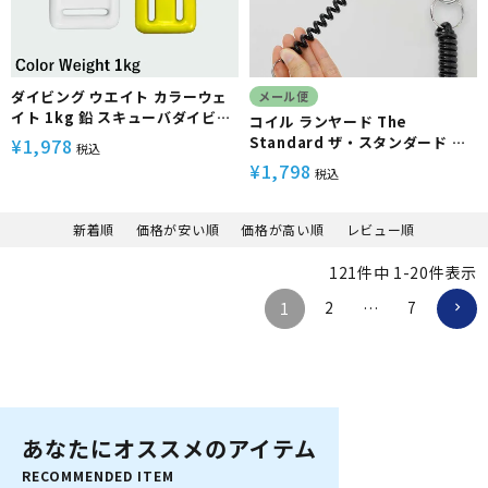
ダイビング ウエイト カラーウェ
メール便
イト 1kg 鉛 スキューバダイビン
コイル ランヤード The
グ スピアフィッシング フリーダ
Standard ザ・スタンダード ス
¥
1,978
税込
イビング 素潜り The standard
テンレス スイベル ダイビング ア
¥
1,798
税込
クセサリー パーツ
新着順
価格が安い順
価格が高い順
レビュー順
121
件中
1
-
20
件表示
2
7
1
…
あなたにオススメのアイテム
RECOMMENDED ITEM