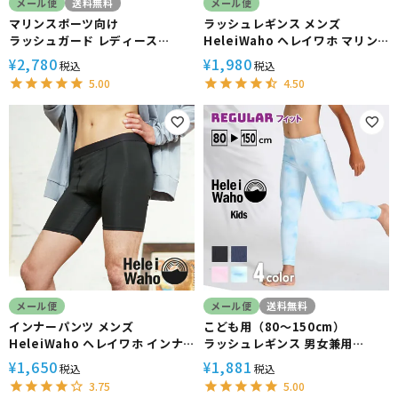
メール便
送料無料
メール便
マリンスポーツ向け
ラッシュレギンス メンズ
ラッシュガード レディース
HeleiWaho ヘレイワホ マリン
HeleiWaho ヘレイワホ 長袖 プ
ス UPF50+ UVカット サーフィ
2,780
1,980
¥
¥
税込
税込
ルオーバー UPF50+ で UVカッ
ン
5.00
4.50
ト 大きいサイズ 対応 サーフィン
や ウェットスーツ
メール便
メール便
送料無料
インナーパンツ メンズ
こども用（80～150cm）
HeleiWaho ヘレイワホ インナ
ラッシュレギンス 男女兼用
ー ラッシュガード素材 ストレッ
HeleiWaho ヘレイワホ マリン
1,650
1,881
¥
¥
税込
税込
チ
ス UPF50+ UVカット
3.75
5.00