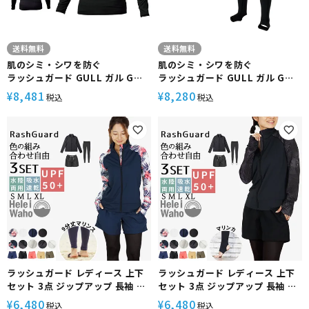
送料無料
送料無料
肌のシミ・シワを防ぐ
肌のシミ・シワを防ぐ
ラッシュガード GULL ガル GW-
ラッシュガード GULL ガル GW-
6523A UPF50 メンズ UVカット
6525A UVカット 男女兼用 ユニ
8,481
8,280
¥
¥
税込
税込
セックス UPF50+ ダイビング ス
キューバ スキューバダイビング
スクーバ スクーバダイビング サ
ーフィン サーフ
ラッシュガード レディース 上下
ラッシュガード レディース 上下
セット 3点 ジップアップ 長袖 フ
セット 3点 ジップアップ 長袖 フ
ードなし レギンス サーフパンツ
ードなし トレンカ サーフパンツ
6,480
6,480
¥
¥
税込
税込