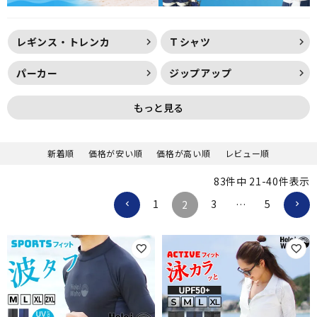
レギンス・トレンカ
Ｔシャツ
パーカー
ジップアップ
もっと見る
新着順
価格が安い順
価格が高い順
レビュー順
83
件中
21
-
40
件表示
1
3
5
2
…