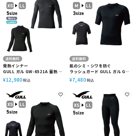
送料無料
送料無料
発熱インナー
肌のシミ・シワを防ぐ
GULL ガル GW-6521A 蓄熱 保
ラッシュガード GULL ガル GW-
温 ユニセックス WarmdArt
6524A UPF50 メンズ UVカット
12,980
7,480
¥
¥
税込
税込