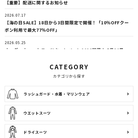
【重要】配送に関するお知らせ
2026.07.17
【海の日SALE】18日から3日間限定で開催！「10％OFFクー
ポン利用で最大77％OFF」
2026.05.25
オーダーウェットスーツキャンペーン2026開催！ 5月30日
（土）から！
CATEGORY
2026.04.24
カテゴリから探す
春のダイコンフェア開催！5月10日（日）まで
2026.04.01
ラッシュガード・水着・マリンウェア
AQROS Member Days -メンバーだけの特別な3日間が4月3日
より開催！
ウエットスーツ
2026.03.29
GULL「バラクーダ」2026年モデル、販売受付中！
ドライスーツ
2026.03.03