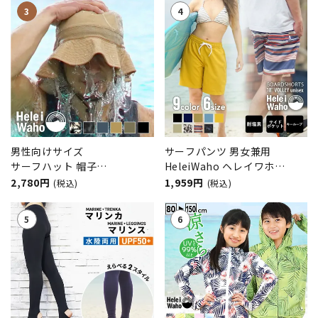
ット サーフィン シュノーケリ
症予防
ング ダイビング 水陸両用
男性向けサイズ
サーフパンツ 男女兼用
サーフハット 帽子
HeleiWaho ヘレイワホ
HeleiWaho/ヘレイワホ UVカ
VOLLEY ボードショーツ ハー
2,780円
1,959円
(税込)
(税込)
ット 水陸両用 撥水 抗菌 熱中
フパンツ 大きいサイズ 水陸両
症予防
用 体型カバー