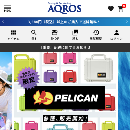
0
favorite
shopping_cart
3,980円（税込）以上のご購入で送料無料！
view_module
search
storefront
collections
history
person
アイテム
探す
SHOP
読む
閲覧履歴
ログイン
【重要】配送に関するお知らせ