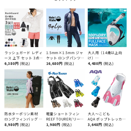
ラッシュガード レディ
1.5mm×1.5mm ジャ
大人用（14歳以上向
ース 上下 セット 3点
ケット ロングパンツ
け）
フード付き 長袖 トレ
メンズ ウェットスーツ
『TBSテレビ ラヴィッ
6,380円
(税込)
16,680円
(税込)
4,480円
(税込)
ンカ サーフパンツ 水
2ピース HeleiWaho ヘ
ト！』で紹介された フ
着 30代 40代 50代 体
レイワホ poplife サー
ルフェイスマスク
型カバー ゆったり UV
フィン ダイビング
HeleiWaho ヘレイワホ
カット 水陸両用 プー
SUP スノーケル シュ
ALOHA フルフェイス
ル 海 ランニング ヨガ
ノーケリング
ドライシュノーケル メ
接触冷感 ヘレイワホ
ッシュバッグ付き
運動 スポーツ 夏
大人～こども
防水ターポリン素材
軽量ショートフィン
AQA ポップトレッカー
ロングフィンバッグ ヘ
REEF TOURER/リーフ
KF-2511N シュノーケ
レイワホ/HeleiWaho
ツアラー RF0106 シュ
3,648円
(税込)
8,980円
(税込)
1,980円
(税込)
リング 海水浴
フリーダイビング スキ
ノーケリング ストラッ