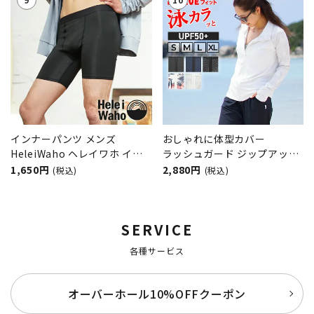
インナーパンツ メンズ
おしゃれに体型カバー
HeleiWaho ヘレイワホ イン
ラッシュガード ジップアップ
ナー ラッシュガード素材 スト
レディース フードなし
1,650円
2,880円
(税込)
(税込)
レッチ
HeleiWaho ヘレイワホ
UPF50+ UVカット 体型カバー
日焼け対策 接触冷感 プール
SERVICE
海
各種サービス
オーバーホール10%OFFクーポン