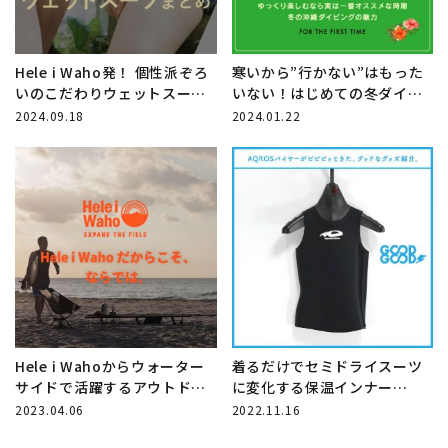
Hele i Waho発！ 個性派ぞろ
寒いから”行かない”はもった
いのこだわりウェットスーツ
いない！はじめての冬ダイビ
まとめ
ング【沖縄編】
2024.09.18
2024.01.22
Hele i Wahoからウォーター
着るだけでセミドライスーツ
サイドで活躍するアウトドア
に変化する保温インナー
ラインORANGE Labelがちょ
「World Dive イージードライ
2023.04.06
2022.11.16
うどいい！
ネックベスト2mm」