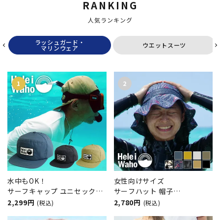
RANKING
人気ランキング
ラッシュガード・
ウエットスーツ
マリンウェア
水中もOK！
女性向けサイズ
サーフキャップ ユニセックス
サーフハット 帽子
メンズ レディース
HeleiWaho/ヘレイワホ UVカ
2,299円
2,780円
(税込)
(税込)
HeleiWaho ヘレイワホ UVカ
ット 水陸両用 撥水 抗菌 熱中