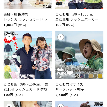
美脚・脚長効果
こども用（80～150cm）
トレンカ ラッシュガード レデ
男女兼用 ラッシュパーカー キ
ィース HeleiWaho ヘレイワ
ッズ ジュニア HeleiWaho ヘ
1,881円
100円
(税込)
(税込)
ホ マリンカ UPF50+ 日焼け止
レイワホ UPF50+ UVカット
め 接触冷感 シュノーケリング
海 プール
こども用（80～150cm） 男
こども向けサイズ
女兼用 ラッシュガード 学校
サーフハット 帽子
スクール プール 水泳 UPF50+
HeleiWaho ヘレイワホ UVカ
100円
2,580円
(税込)
(税込)
UVカット HeleiWaho ヘレイ
ット 水陸両用 撥水 抗菌 熱中
ワホ
症予防