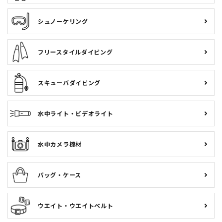
GULL「ハードシェルスーツケース」先行予約！特別プレゼン
シュノーケリング
トも！3月22日まで延長！
2026.01.30
フリースタイルダイビング
ダイビング＆スノーケル専門店のファイナルセール開催！2月1
日（日）から！
スキューバダイビング
2026.01.01
ダイビング＆スノーケル専門店の初売りSALE！1月4日（日）
から！
水中ライト・ビデオライト
2025.12.15
年末年始の営業日のお知らせ
水中カメラ機材
バッグ・ケース
ウエイト・ウエイトベルト